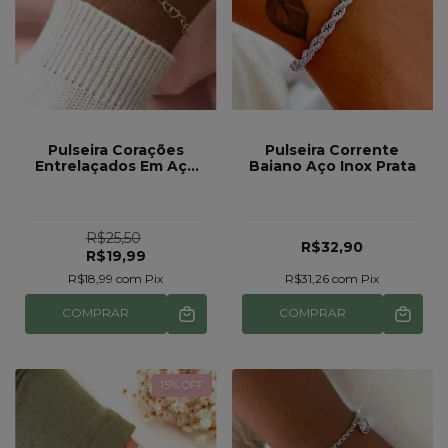
Pulseira Corações
Pulseira Corrente
Entrelaçados Em Aço
Baiano Aço Inox Prata
Inox Não Escurece
R$25,50
R$32,90
R$19,99
R$18,99
com
Pix
R$31,26
com
Pix
COMPRAR
COMPRAR
15
% OFF