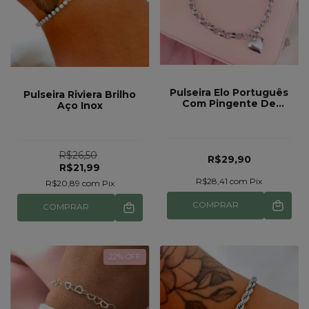
Pulseira Elo Português
Pulseira Riviera Brilho
Com Pingente De
Aço Inox
Coração Aço Inox Ref
360
R$26,50
R$29,90
R$21,99
R$28,41
com
Pix
R$20,89
com
Pix
COMPRAR
COMPRAR
22
% OFF