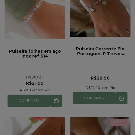
Pulseira Corrente Elo
Pulseira folhas em aço
Português P Trevos
inox ref 514
Aço Inox Prata Ref 1013
R$25,90
R$28,90
R$21,99
R$27,46
com
Pix
R$20,89
com
Pix
COMPRAR
COMPRAR
58
% OFF