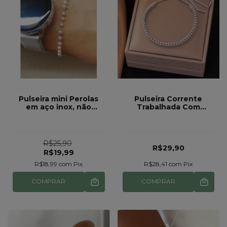
Pulseira mini Perolas
Pulseira Corrente
em aço inox, não
Trabalhada Com
escurece rf 66
Regulagem
R$25,90
R$29,90
R$19,99
R$18,99
com
Pix
R$28,41
com
Pix
COMPRAR
COMPRAR