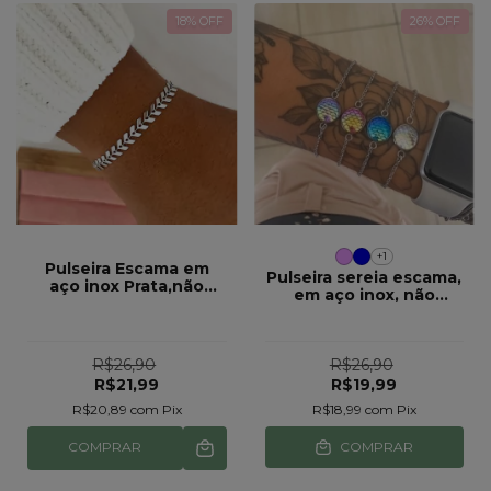
18
% OFF
26
% OFF
+1
Pulseira Escama em
Pulseira sereia escama,
aço inox Prata,não
em aço inox, não
escurece pode molhar
escurece pode molhar
praia piscina ref 700
praia piscina ref 69
R$26,90
R$26,90
R$21,99
R$19,99
R$20,89
com
Pix
R$18,99
com
Pix
COMPRAR
COMPRAR