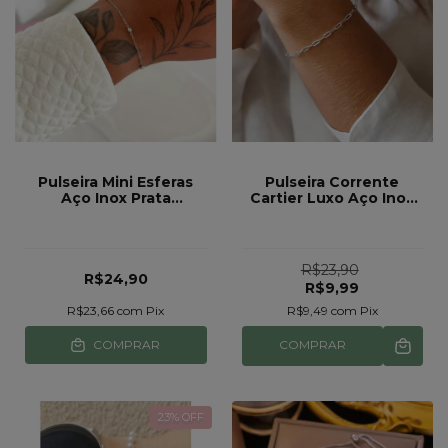
Pulseira Mini Esferas
Pulseira Corrente
Aço Inox Prata
Cartier Luxo Aço Inox
feminina ref 83
Prata Ref 79
R$23,90
R$24,90
R$9,99
R$23,66
com
Pix
R$9,49
com
Pix
COMPRAR
COMPRAR
23
% OFF