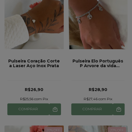
Pulseira Coração Corte
Pulseira Elo Português
a Laser Aço Inox Prata
P Arvore da vida
Pingente Redondo Aço
Inox ref 935
R$26,90
R$28,90
R$25,56
com
Pix
R$27,46
com
Pix
COMPRAR
COMPRAR
20
% OFF
20
% OFF