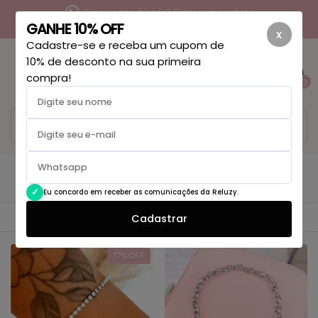
Ficou com dúvida? Entre em contato
GANHE 10% OFF
x
Cadastre-se e receba um cupom de
10% de desconto na sua primeira
compra!
0
Pulseiras Aço inox
Início
Pulseiras Aço inox
Eu concordo em receber as comunicações da Reluzy.
Cadastrar
Ordenar
Filtrar
17
% OFF