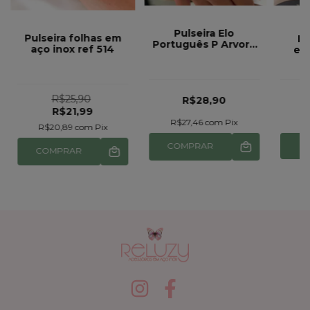
Pulseira Elo
Pulseira folhas em
Pu
Português P Arvore
aço inox ref 514
es
da vida Pingente
inox
Redondo Aço Inox
pod
ref 935
p
R$25,90
R$28,90
R$21,99
R$27,46
com
Pix
R
R$20,89
com
Pix
COMPRAR
COMPRAR