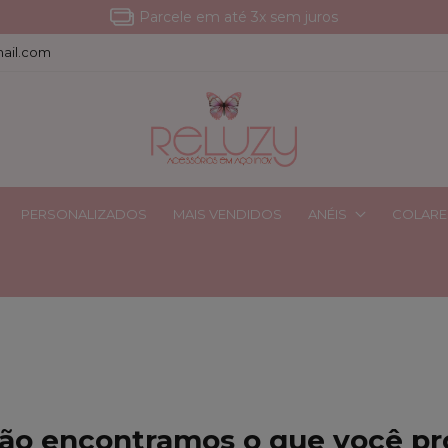
Ficou com dúvida? Entre em contato
ail.com
PERSONALIZADOS
MAIS VENDIDOS
ANÉIS
COLARE
ão encontramos o que você p