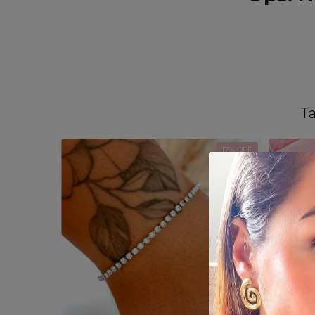
Ta
17
% OFF