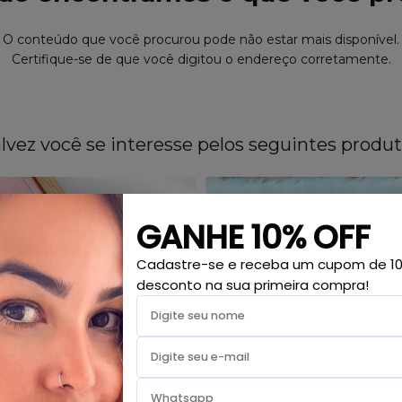
O conteúdo que você procurou pode não estar mais disponível.
Certifique-se de que você digitou o endereço corretamente.
lvez você se interesse pelos seguintes produ
GANHE 10% OFF
Cadastre-se e receba um cupom de 1
desconto na sua primeira compra!