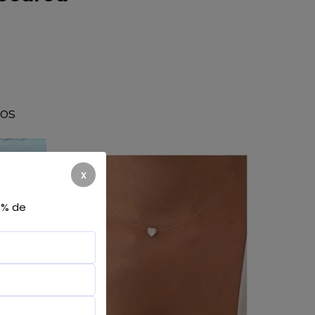
tos
x
0% de