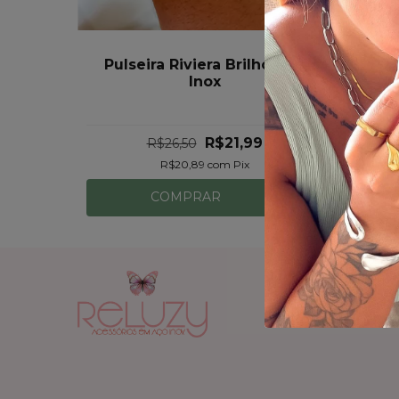
Pulseira Riviera Brilho Aço
Inox
Tra
R$21,99
R$26,50
R$20,89
com
Pix
COMPRAR