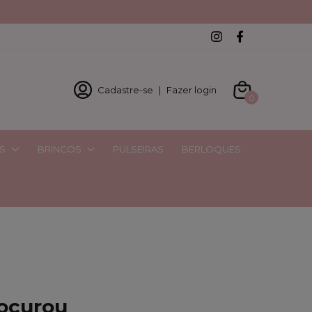
Cadastre-se
|
Fazer login
0
S
BRINCOS
PULSEIRAS
BERLOQUES
rocurou