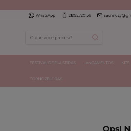
WhatsApp
21992720156
sacreluzy@gm
FESTIVAL DE PULSEIRAS
LANÇAMENTOS
KITS
TORNOZELEIRAS
Ops! N