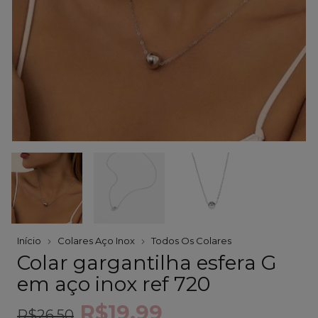
Início
Colares Aço Inox
Todos Os Colares
Colar gargantilha esfera G
em aço inox ref 720
R$19,99
R$26,50