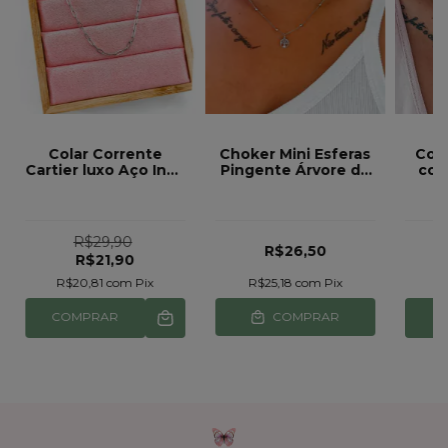
Colar Corrente
Choker Mini Esferas
Cola
Cartier luxo Aço Inox
Pingente Árvore da
com
Prata 55 cm
vida Aço Inox ref 922
aço
R$29,90
R$26,50
R$21,90
R$20,81
com
Pix
R$25,18
com
Pix
R
COMPRAR
COMPRAR
C