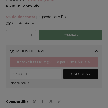
R$18,99
com
Pix
5% de desconto
pagando com Pix
Ver mais detalhes
MEIOS DE ENVIO
Alterar CEP
Aproveite!
Frete grátis a partir de
R$189,00
CALCULAR
Não sei meu CEP
Compartilhar