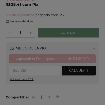
R$28,41
com
Pix
5% de desconto
pagando com Pix
Ver mais detalhes
MEIOS DE ENVIO
Alterar CEP
Aproveite!
Frete grátis a partir de
R$189,00
CALCULAR
Não sei meu CEP
Compartilhar