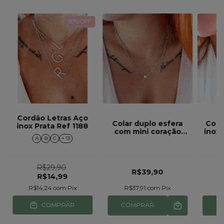
50
% OFF
Cordâo Letras Aço
Colar duplo esfera
Cola
inox Prata Ref 1188
com mini coração
inox 
A
B
C
+ 13
aço inox ref 653
es
molha
R$29,90
R$39,90
R$14,99
R$14,24
com
Pix
R$37,91
com
Pix
R
COMPRAR
COMPRAR
C