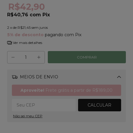
R$42,90
R$40,76
com
Pix
2
x de
R$21,45
sem juros
5% de desconto
pagando com Pix
Ver mais detalhes
MEIOS DE ENVIO
Alterar CEP
Aproveite!
Frete grátis a partir de
R$189,00
CALCULAR
Não sei meu CEP