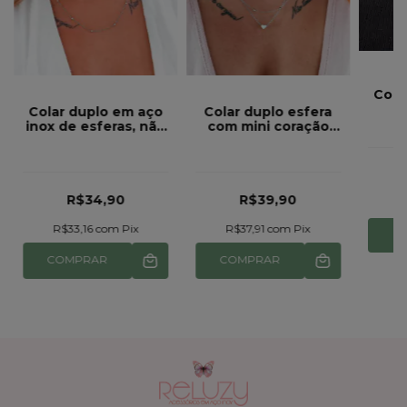
Cola
i
Colar duplo em aço
Colar duplo esfera
bol
inox de esferas, não
com mini coração
br
escurece pode
aço inox ref 653
molhar praia piscina
210
R$34,90
R$39,90
R
R$33,16
com
Pix
R$37,91
com
Pix
COMPRAR
COMPRAR