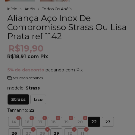
Início
Anéis
Todos Os Anéis
Aliança Aço Inox De
Compromisso Strass Ou Lisa
Prata ref 1142
R$19,90
R$18,91
com
Pix
5% de desconto
pagando com Pix
Ver mais detalhes
modelo:
Strass
Strass
Liso
Tamanho:
22
22
14
16
17
18
19
20
23
26
27
28
29
12
11