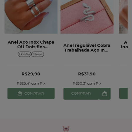
Anel Aço Inox Chapa
Ane
Anel regulável Cobra
OU Dois fios
Inox
Trabalhada Aço Inox
Regulável Prata
Dois fio
Chapa
Prata
R$29,90
R$31,90
R$28,41
com
Pix
R$30,31
com
Pix
R
COMPRAR
COMPRAR