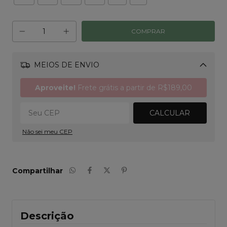
MEIOS DE ENVIO
Alterar CEP
Aproveite!
Frete grátis a partir de
R$189,00
CALCULAR
Não sei meu CEP
Compartilhar
Descrição